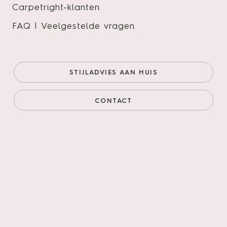
Carpetright-klanten
FAQ | Veelgestelde vragen
1
STIJLADVIES AAN HUIS
10 voordelen van houten
jaloezieën.
CONTACT
De trend van het moment. Houten
jaloezieën zijn een populaire...
LEES MEER