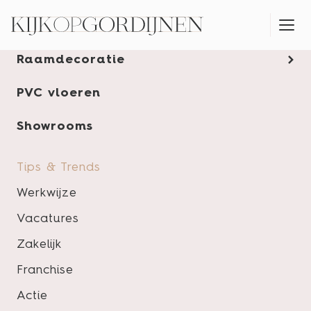
Gordijnen
Raamdecoratie
KLEUR- & PRODUCTADVIES AAN HUIS
PVC vloeren
Tips
&
Showrooms
trends
Tips & Trends
Werkwijze
Vacatures
Zakelijk
Franchise
Actie