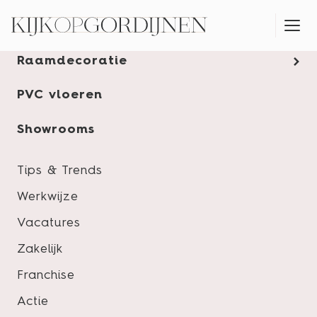
Gordijnen
Raamdecoratie
MONTAGESERVICE
PVC vloeren
Wat zijn blackout gordijnen?
Showrooms
Tips & Trends
Werkwijze
Vacatures
Zakelijk
Franchise
Actie