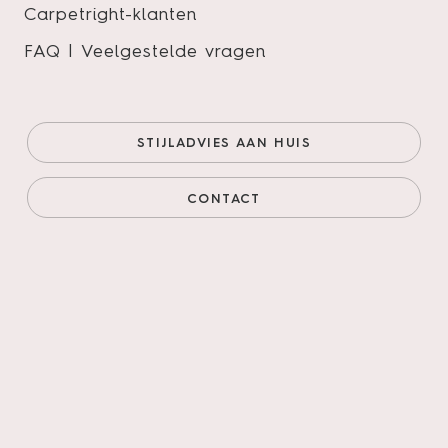
Carpetright-klanten
FAQ | Veelgestelde vragen
STIJLADVIES AAN HUIS
Duo rolgordijnen op maat
CONTACT
(1 Review)
Wil jij profiteren van de voordelen van een duo
rolgordijn, maar kun je de juiste afmetingen of
kleuren niet vinden? Bij Kijk op Gordijnen kun je
terecht voor een duo rolgordijn op maat. Met deze
sfeervolle en trendy
raamdecoratie
, bepaal je zelf de
hoeveelheid lichtinval. De perfecte balans tussen
decoratief en functioneel!
Stel hieronder jouw ideale duo rolgordijn samen en