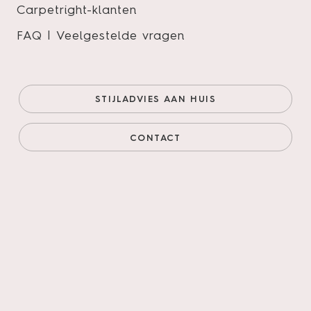
Carpetright-klanten
FAQ | Veelgestelde vragen
STIJLADVIES AAN HUIS
De trend van het moment.
CONTACT
Houten jaloezieën zijn een populaire keuze
voor veel huiseigenaren, en het is niet
moeilijk te begrijpen waarom. Ze bieden
een tijdloze uitstraling en hebben talloze
voordelen ten opzichte van andere soorten
raamdecoratie. In deze blogpost zullen we
10 voordelen van houten jaloezieën
bespreken, zodat je een beter inzicht krijgt
in waarom ze zo’n geweldige investering