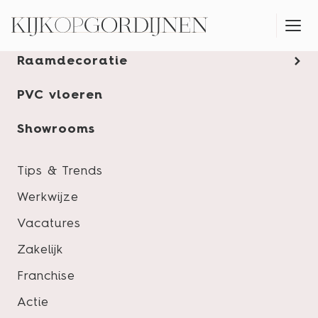
Gordijnen
Raamdecoratie
MONTAGESERVICE
PVC vloeren
10 voordelen van houten
Showrooms
jaloezieën.
Tips & Trends
Werkwijze
Vacatures
Zakelijk
Franchise
Actie