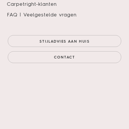
Carpetright-klanten
KIJKOPGORDIJNEN
en
FAQ | Veelgestelde vragen
LAMINAATENPARKET
hebben de handen ineen geslagen om jou
te helpen.
STIJLADVIES AAN HUIS
MEER INFORMATIE
CONTACT