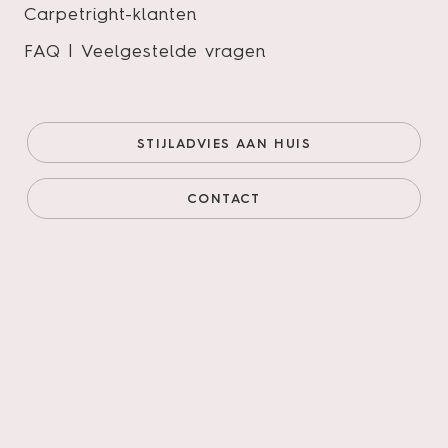
Carpetright-klanten
FAQ | Veelgestelde vragen
Therdex Select Herringbone
7532
STIJLADVIES AAN HUIS
De Select serie kenmerkt zich door een rustige en
serene uitstraling, gebaseerd op het principe van
CONTACT
geselecteerd hout: zorgvuldig geselecteerde
houtstructuren die uitsluitend de meest evenwichtige
en verfijnde nerfpatronen tonen. De collectie
onderscheidt zich daarnaast door een
verscheidenheid aan kleuren en is uitgevoerd in
planken, visgraat en Hongaarse punt.
Onze prijs (goedkoopste
€49,95/m²
online)
€42,46/m²
Prijs incl. legservice
€84,81/m²