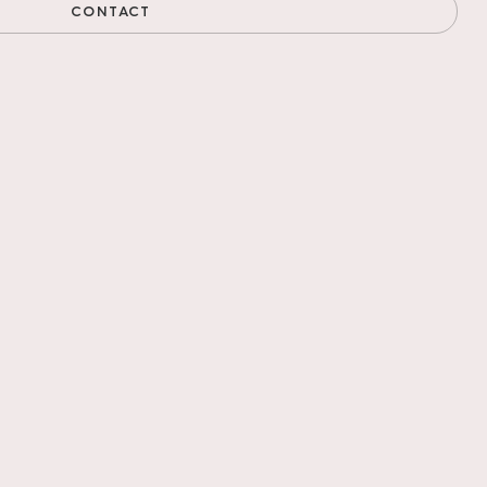
CONTACT
 van de Europese
stoot.