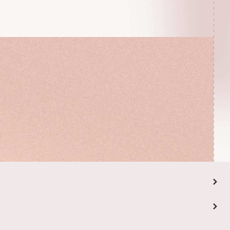
deze vloer tot een
leggen.
 perfect voor om