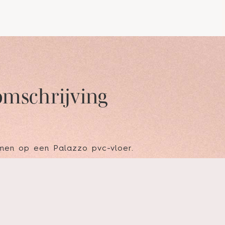
omschrijving
omen op een Palazzo pvc-vloer.
rme en het onderhoudsvriendelijke karakter maken 
nen er om te doorbreken óf juist om op je vloer te 
en en de unieke houtdesigns lenen zich er dan ook