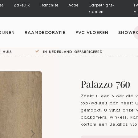
es
Zakelijk
Franchise
Actie
Carpetright-
F
klanten
v
IJNEN
RAAMDECORATIE
PVC VLOEREN
SHOWR
 HUIS
IN NEDERLAND GEFABRICEERD
Palazzo 760
Zoekt u een vloer die v
topkwaliteit dan heeft
gemaakt! U vindt onze 
badkamers, winkels, kan
kortom een Belakos vloe