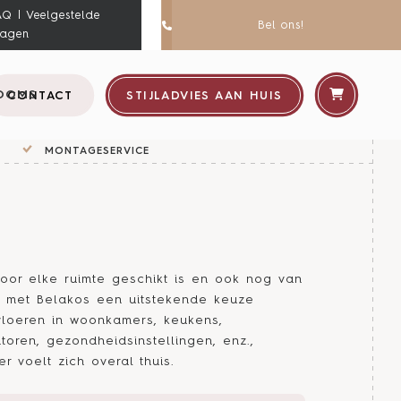
AQ | Veelgestelde
Bel ons!
ragen
OOMS
CONTACT
STIJLADVIES AAN HUIS
MONTAGESERVICE
oor elke ruimte geschikt is en ook nog van
 u met Belakos een uitstekende keuze
vloeren in woonkamers, keukens,
toren, gezondheidsinstellingen, enz.,
r voelt zich overal thuis.