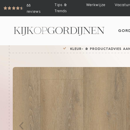
Tips &
Werkwijze
Vacatur
88
Trends
reviews
GORD
KLEUR- & PRODUCTADVIES AAN