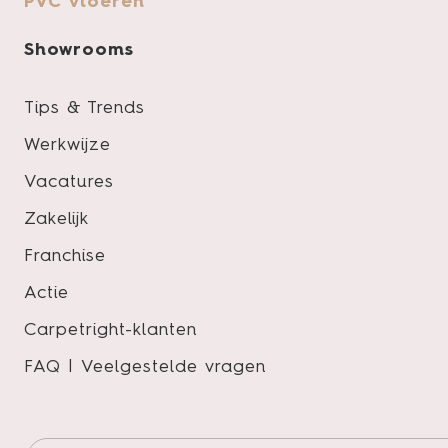
PVC vloeren
deze vloer in een 
voor een rustig pl
Showrooms
KLEUREN
Tips & Trends
Van warme, sfeervol
Werkwijze
Iedere uitstraling 
Vacatures
De Palazzo, Palazz
Zakelijk
mooie kleuren.
Franchise
TYPISCH PALAZZ
Actie
Carpetright-klanten
Lekker onderhou
FAQ | Veelgestelde vragen
Geschikt voor 
Extra matte top
Ftalaat-vrij