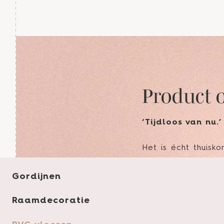
Product 
‘Tijdloos van nu.’
Het is écht thuisk
De warmte, de cha
parel op de grond.
Gordijnen
Daarbij zijn patro
Raamdecoratie
De prachtige plank