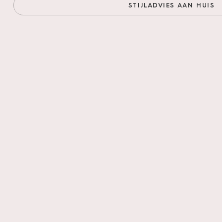
Verkrijgbaar i
STIJLADVIES AAN HUIS
Verkrijgbaar in
Verkrijgbaar in
BELAKOS PVC-WEE
Waterbestendi
Vuilafstotend
Slijtvast
Zeer duurzaam
De vloeren vol
Unie. Alle pro