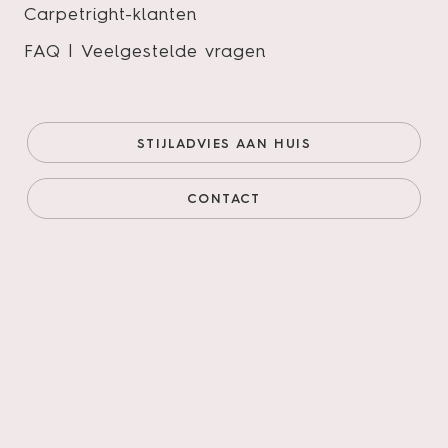
Carpetright-klanten
FAQ | Veelgestelde vragen
Futuro Rigid Click 510
Onze prijs (goedkoopste
€53,95/m²
STIJLADVIES AAN HUIS
online)
€45,86/m²
Prijs incl. legservice
€82,16/m²
CONTACT
AANTAL M²
AANTAL PAKKEN
Legservice
*
Primeren, 3mm egaliseren, schuren verlijmen &
leggen incl. materialen