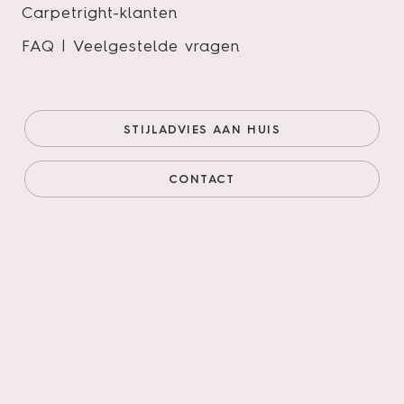
Carpetright-klanten
FAQ | Veelgestelde vragen
Bodiax | RIGID BP580 Fisk 531
– Silt
STIJLADVIES AAN HUIS
Zoekt u een vloer die voor elke ruimte geschikt is en
ook nog van topkwaliteit dan heeft u met Bodiax een
CONTACT
uitstekende keuze gemaakt! U vindt onze vloeren in
woonkamers, keukens, badkamers, winkels, kantoren,
gezondheidsinstellingen, enz., kortom een Bodiax
vloer voelt zich overal thuis.
Onze prijs (goedkoopste
€62,95/m²
online)
€62,95/m²
Prijs incl. legservice
€105,30/m²