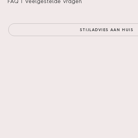
FAQ | Veelgestelde vragen
STIJLADVIES AAN HUIS
Product 
Met de Bodiax Arin
uitstraling en voel
maakt de vloer sfe
heel goed samen m