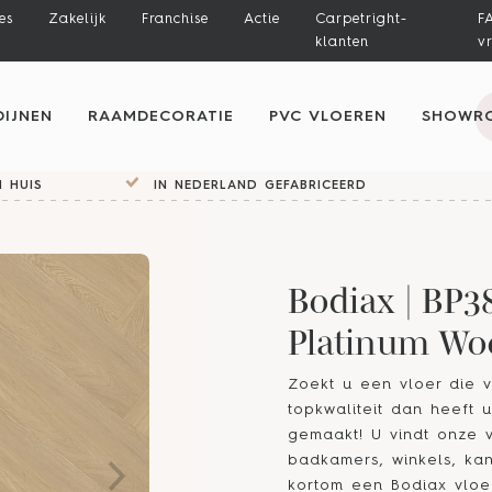
es
Zakelijk
Franchise
Actie
Carpetright-
F
klanten
v
IJNEN
RAAMDECORATIE
PVC VLOEREN
SHOWR
 HUIS
IN NEDERLAND GEFABRICEERD
Bodiax | BP3
Platinum Wo
Zoekt u een vloer die v
topkwaliteit dan heeft 
gemaakt! U vindt onze 
badkamers, winkels, kan
kortom een Bodiax vloer 