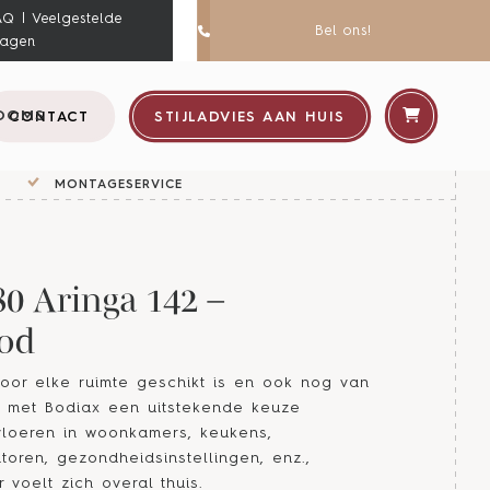
AQ | Veelgestelde
Bel ons!
ragen
OOMS
CONTACT
STIJLADVIES AAN HUIS
MONTAGESERVICE
80 Aringa 142 –
od
oor elke ruimte geschikt is en ook nog van
u met Bodiax een uitstekende keuze
vloeren in woonkamers, keukens,
toren, gezondheidsinstellingen, enz.,
voelt zich overal thuis.