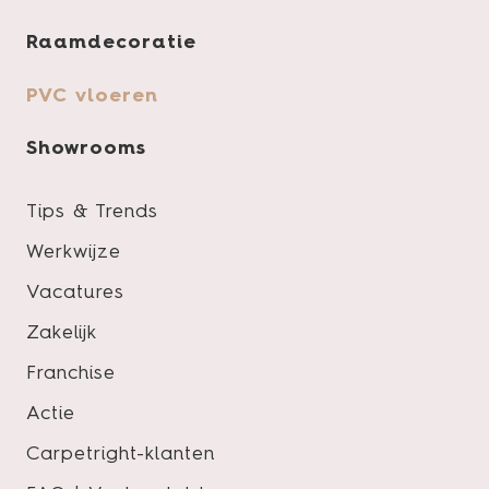
Raamdecoratie
Product specificaties
PVC vloeren
Showrooms
Tips & Trends
Pakinhoud
Werkwijze
Slijtlaag
Vacatures
Lengte
Zakelijk
Breedte
Franchise
Dikte
Actie
Vloertype
Carpetright-klanten