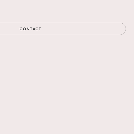
CONTACT
De natuurlijke
t visgraatpatroon
te geschikt en gaat