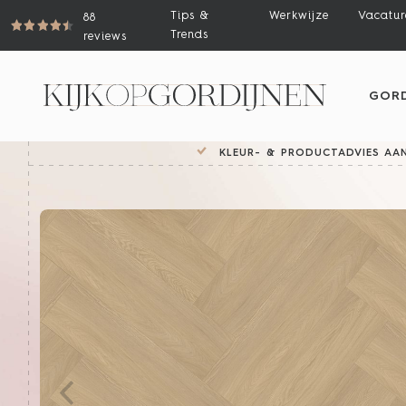
Tips &
Werkwijze
Vacatur
88
Trends
reviews
GORD
KLEUR- & PRODUCTADVIES AAN