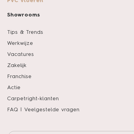
PVC vloeren
deze vloer in een 
voor een rustig pl
Showrooms
KLEUREN
Tips & Trends
Van warme, sfeervol
Werkwijze
Iedere uitstraling 
Vacatures
De Palazzo, Palazz
Zakelijk
mooie kleuren.
Franchise
TYPISCH PALAZZ
Actie
Carpetright-klanten
Lekker onderhou
FAQ | Veelgestelde vragen
Geschikt voor 
Extra matte top
Ftalaat-vrij