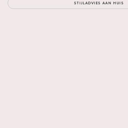
Verkrijgbaar i
STIJLADVIES AAN HUIS
Verkrijgbaar in
Verkrijgbaar in
BELAKOS PVC-WEE
Waterbestendi
Vuilafstotend
Slijtvast
Zeer duurzaam
De vloeren vol
Unie. Alle pro