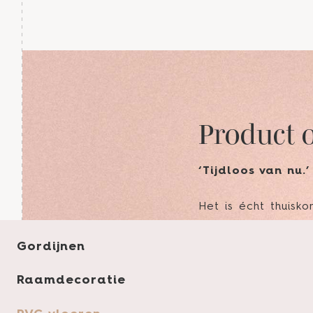
Product 
‘Tijdloos van nu.’
Het is écht thuisk
De warmte, de cha
parel op de grond.
Gordijnen
Daarbij zijn patro
Raamdecoratie
De prachtige plank