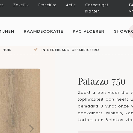
es
Zakelijk
Franchise
Actie
Carpetright-
F
klanten
v
IJNEN
RAAMDECORATIE
PVC VLOEREN
SHOWR
 HUIS
IN NEDERLAND GEFABRICEERD
Palazzo 750
Zoekt u een vloer die v
topkwaliteit dan heeft
gemaakt! U vindt onze 
badkamers, winkels, kan
kortom een Belakos vloe