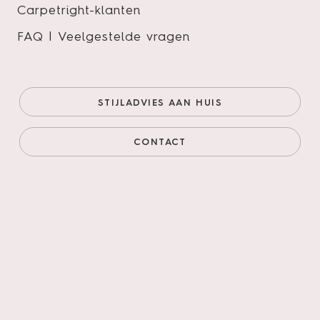
Carpetright-klanten
FAQ | Veelgestelde vragen
Touchstone Medium 105
Onze prijs (goedkoopste
€43,95/m²
STIJLADVIES AAN HUIS
online)
€37,36/m²
Prijs incl. legservice
€79,71/m²
CONTACT
AANTAL M²
AANTAL PAKKEN
Legservice
*
Primeren, 3mm egaliseren, schuren verlijmen &
leggen incl. materialen