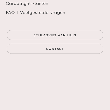
Carpetright-klanten
FAQ | Veelgestelde vragen
Therdex Click Select kleur
6536
STIJLADVIES AAN HUIS
De Select serie kenmerkt zich door een rustige en
serene uitstraling, gebaseerd op het principe van
CONTACT
geselecteerd hout: zorgvuldig geselecteerde
houtstructuren die uitsluitend de meest evenwichtige
en verfijnde nerfpatronen tonen. De collectie
onderscheidt zich daarnaast door een
verscheidenheid aan kleuren en is uitgevoerd in
planken, visgraat en Hongaarse punt.
Onze prijs (goedkoopste
€59,95/m²
online)
€50,96/m²
Prijs incl. legservice
€93,31/m²