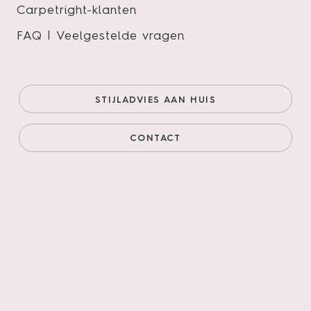
Carpetright-klanten
FAQ | Veelgestelde vragen
Therdex Tapis kleur 4007
Onze prijs (goedkoopste
€49,95/m²
STIJLADVIES AAN HUIS
online)
€42,46/m²
Prijs incl. legservice
€84,81/m²
CONTACT
AANTAL M²
AANTAL PAKKEN
Legservice
*
Primeren, 3mm egaliseren, schuren verlijmen &
leggen incl. materialen