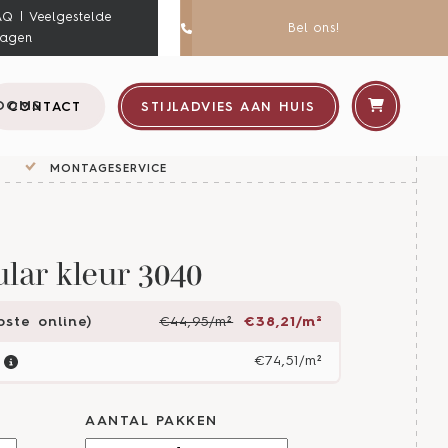
AQ | Veelgestelde
Bel ons!
ragen
OOMS
CONTACT
STIJLADVIES AAN HUIS
MONTAGESERVICE
lar kleur 3040
ste online)
€44,95/m²
€38,21/m²
€74,51/m²
AANTAL PAKKEN