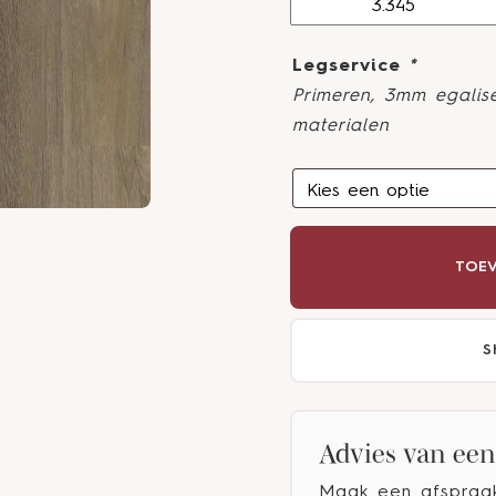
Legservice
*
Primeren, 3mm egalise
materialen
TOEV
S
Advies van een 
Maak een afspraak 