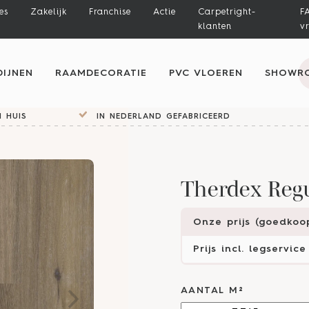
es
Zakelijk
Franchise
Actie
Carpetright-
F
klanten
v
IJNEN
RAAMDECORATIE
PVC VLOEREN
SHOWR
 HUIS
IN NEDERLAND GEFABRICEERD
Therdex Regu
Onze prijs (goedkoop
Prijs incl. legservice
AANTAL M²