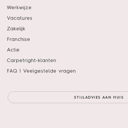
Werkwijze
Pakinhoud
Vacatures
Slijtlaag
Zakelijk
Lengte
Franchise
Breedte
Actie
Dikte
Carpetright-klanten
Vloertype
FAQ | Veelgestelde vragen
STIJLADVIES AAN HUIS