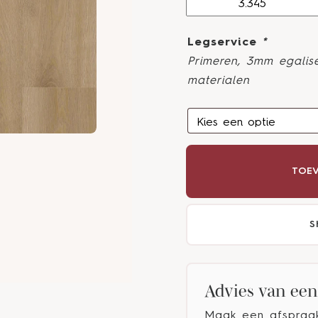
Legservice
*
Primeren, 3mm egalise
materialen
TOEV
S
Advies van een 
Maak een afspraak 