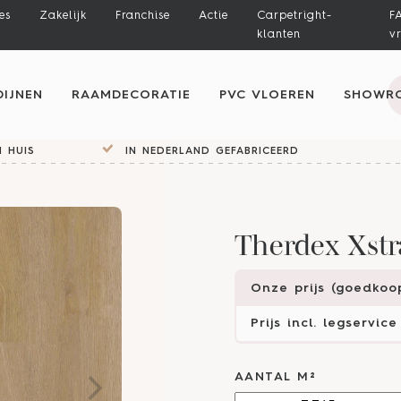
es
Zakelijk
Franchise
Actie
Carpetright-
F
klanten
v
IJNEN
RAAMDECORATIE
PVC VLOEREN
SHOWR
 HUIS
IN NEDERLAND GEFABRICEERD
Therdex Xstr
Onze prijs (goedkoop
Prijs incl. legservice
AANTAL M²