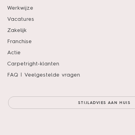
Werkwijze
Pakinhoud
Vacatures
Slijtlaag
Zakelijk
Lengte
Franchise
Breedte
Actie
Dikte
Carpetright-klanten
Vloertype
FAQ | Veelgestelde vragen
STIJLADVIES AAN HUIS