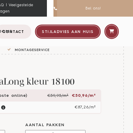
AQ | Veelgestelde
Bel ons!
ragen
OOMS
CONTACT
STIJLADVIES AAN HUIS
MONTAGESERVICE
aLong kleur 18100
ste online)
€59,95/m²
€50,96/m²
€87,26/m²
AANTAL PAKKEN