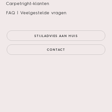
Carpetright-klanten
FAQ | Veelgestelde vragen
Therdex Stone kleur 10033
Onze prijs (goedkoopste
€49,95/m²
STIJLADVIES AAN HUIS
online)
€42,46/m²
Prijs incl. legservice
€84,81/m²
CONTACT
AANTAL M²
AANTAL PAKKEN
Legservice
*
Primeren, 3mm egaliseren, schuren verlijmen &
leggen incl. materialen