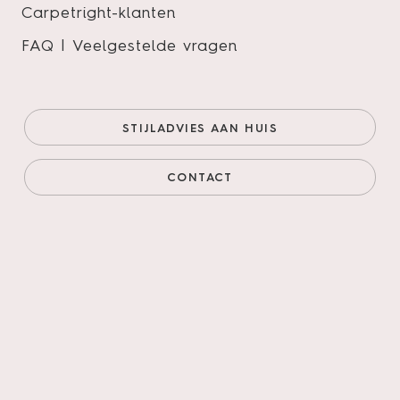
Carpetright-klanten
FAQ | Veelgestelde vragen
Therdex Stone kleur 10022
Onze prijs (goedkoopste
€49,95/m²
STIJLADVIES AAN HUIS
online)
€42,46/m²
Prijs incl. legservice
€84,81/m²
CONTACT
AANTAL M²
AANTAL PAKKEN
Legservice
*
Primeren, 3mm egaliseren, schuren verlijmen &
leggen incl. materialen