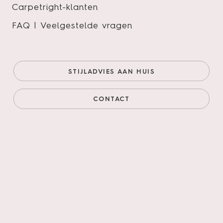
Carpetright-klanten
FAQ | Veelgestelde vragen
Oakland Dryback 6100 Lime
Onze prijs (goedkoopste
€37,95/m²
STIJLADVIES AAN HUIS
online)
€32,26/m²
Prijs incl. legservice
€68,56/m²
CONTACT
AANTAL M²
AANTAL PAKKEN
Legservice
*
Primeren, 3mm egaliseren, schuren verlijmen &
leggen incl. materialen