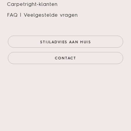
Carpetright-klanten
FAQ | Veelgestelde vragen
Nevada Rigid Click 7001 Valley
Oak Pepper
STIJLADVIES AAN HUIS
Onze prijs (goedkoopste
€45,95/m²
online)
€39,06/m²
CONTACT
Prijs incl. legservice
€75,36/m²
AANTAL M²
AANTAL PAKKEN
Legservice
*
Primeren, 3mm egaliseren, schuren verlijmen &
leggen incl. materialen