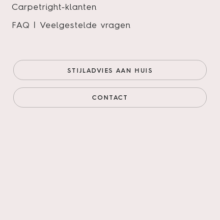
Carpetright-klanten
FAQ | Veelgestelde vragen
Futuro 520
Onze prijs (goedkoopste
€43,95/m²
STIJLADVIES AAN HUIS
online)
€37,36/m²
Prijs incl. legservice
€73,66/m²
CONTACT
AANTAL M²
AANTAL PAKKEN
Legservice
*
Primeren, 3mm egaliseren, schuren verlijmen &
leggen incl. materialen