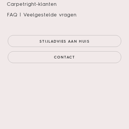
Carpetright-klanten
FAQ | Veelgestelde vragen
Borgo visgraat XL 32
Onze prijs (goedkoopste
€43,95/m²
STIJLADVIES AAN HUIS
online)
€37,36/m²
Prijs incl. legservice
€79,71/m²
CONTACT
AANTAL M²
AANTAL PAKKEN
Legservice
*
Primeren, 3mm egaliseren, schuren verlijmen &
leggen incl. materialen