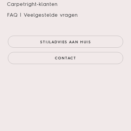
Carpetright-klanten
FAQ | Veelgestelde vragen
Bodiax | BP380 Aringa 141 –
Beach Oak
STIJLADVIES AAN HUIS
Zoekt u een vloer die voor elke ruimte geschikt is en
ook nog van topkwaliteit dan heeft u met Bodiax een
CONTACT
uitstekende keuze gemaakt! U vindt onze vloeren in
woonkamers, keukens, badkamers, winkels, kantoren,
gezondheidsinstellingen, enz., kortom een Bodiax
vloer voelt zich overal thuis.
Onze prijs (goedkoopste
€35,95/m²
online)
€35,95/m²
Prijs incl. legservice
€78,30/m²