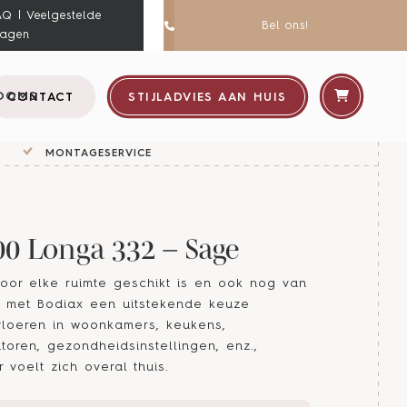
AQ | Veelgestelde
Bel ons!
ragen
OOMS
CONTACT
STIJLADVIES AAN HUIS
MONTAGESERVICE
00 Longa 332 – Sage
oor elke ruimte geschikt is en ook nog van
u met Bodiax een uitstekende keuze
vloeren in woonkamers, keukens,
toren, gezondheidsinstellingen, enz.,
voelt zich overal thuis.