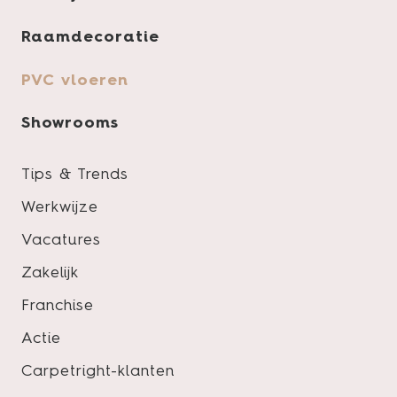
Raamdecoratie
Product specificaties
PVC vloeren
Showrooms
Pakinhoud
Tips & Trends
Slijtlaag
Werkwijze
Lengte
Vacatures
Breedte
Zakelijk
Dikte
Franchise
Vloertype
Actie
Kleur
Carpetright-klanten