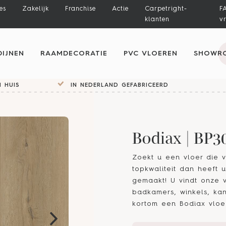
es
Zakelijk
Franchise
Actie
Carpetright-
F
klanten
v
IJNEN
RAAMDECORATIE
PVC VLOEREN
SHOWR
 HUIS
IN NEDERLAND GEFABRICEERD
Bodiax | BP3
Zoekt u een vloer die v
topkwaliteit dan heeft 
gemaakt! U vindt onze 
badkamers, winkels, kan
kortom een Bodiax vloer 