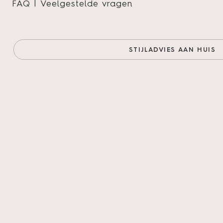
FAQ | Veelgestelde vragen
STIJLADVIES AAN HUIS
Product 
De voelbare houtst
uitstraling. De kle
van de materialen.
samen met vloerver