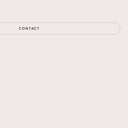
CONTACT
atuurlijke
uurlijke schoonheid
at heel goed
gemakkelijk.