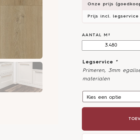
Onze prijs (goedkoop
Prijs incl. legservice
AANTAL M²
Legservice
*
Primeren, 3mm egalise
materialen
TOEV