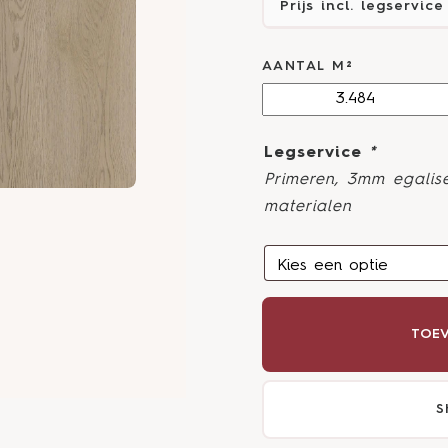
Prijs incl. legservice
AANTAL M²
Legservice
*
Primeren, 3mm egalise
materialen
TOEV
S