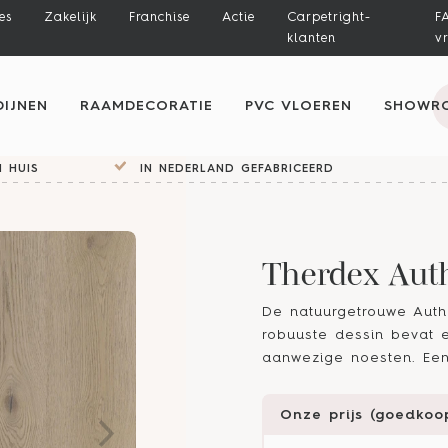
es
Zakelijk
Franchise
Actie
Carpetright-
F
klanten
v
IJNEN
RAAMDECORATIE
PVC VLOEREN
SHOWR
 HUIS
IN NEDERLAND GEFABRICEERD
Therdex Auth
De natuurgetrouwe Authen
robuuste dessin bevat e
aanwezige noesten. Een
Onze prijs (goedkoop