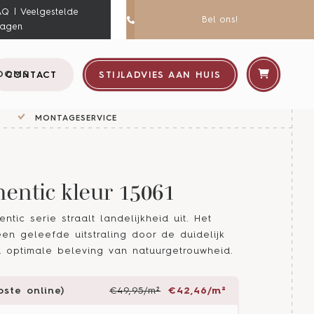
AQ | Veelgestelde
Bel ons!
ragen
OOMS
CONTACT
STIJLADVIES AAN HUIS
MONTAGESERVICE
entic kleur 15061
tic serie straalt landelijkheid uit. Het
en geleefde uitstraling door de duidelijk
 optimale beleving van natuurgetrouwheid.
ste online)
€49,95/m²
€42,46/m²