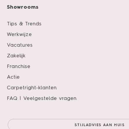
Product specificaties
Showrooms
Tips & Trends
Werkwijze
Pakinhoud
Vacatures
Slijtlaag
Zakelijk
Lengte
Franchise
Breedte
Actie
Dikte
Carpetright-klanten
Vloertype
FAQ | Veelgestelde vragen
STIJLADVIES AAN HUIS