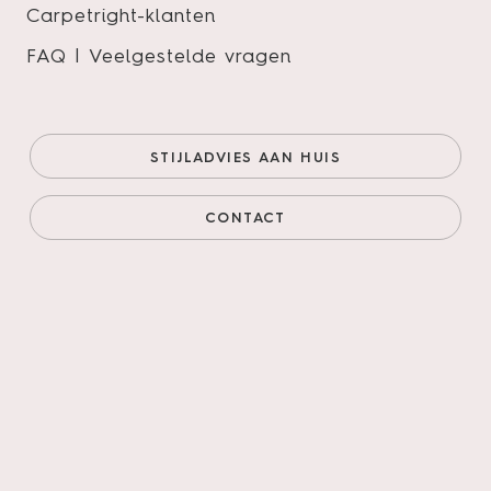
Carpetright-klanten
FAQ | Veelgestelde vragen
Terreno visgraat XL 62
Onze prijs (goedkoopste
€43,95/m²
STIJLADVIES AAN HUIS
online)
€37,36/m²
Prijs incl. legservice
€79,71/m²
CONTACT
AANTAL M²
AANTAL PAKKEN
Legservice
*
Primeren, 3mm egaliseren, schuren verlijmen &
leggen incl. materialen