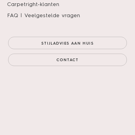
Carpetright-klanten
FAQ | Veelgestelde vragen
KOG2010V
Onze prijs (goedkoopste
€35,04/m²
STIJLADVIES AAN HUIS
online)
€29,78/m²
Prijs incl. legservice
€72,13/m²
CONTACT
AANTAL M²
AANTAL PAKKEN
Legservice
*
Primeren, 3mm egaliseren, schuren verlijmen &
leggen incl. materialen