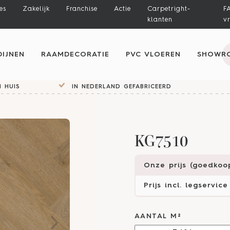
es
Zakelijk
Franchise
Actie
Carpetright-
F
klanten
v
IJNEN
RAAMDECORATIE
PVC VLOEREN
SHOWR
 HUIS
IN NEDERLAND GEFABRICEERD
KG7510
Onze prijs (goedkoop
Prijs incl. legservice
AANTAL M²