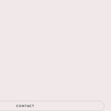
ALKENSWAARD
UDEN
ZWAAG
Y
EINDHOVEN
DEURNE
CONTACT