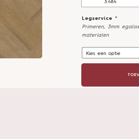
Legservice
*
Primeren, 3mm egalise
materialen
TOEV
S
Advies van een 
Maak een afspraak 