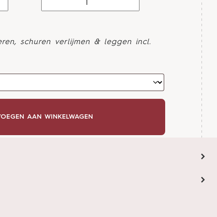
ren, schuren verlijmen & leggen incl.
OEGEN AAN WINKELWAGEN
HOWROOM AFSPRAAK
stylist?
bij je thuis of in één van onze