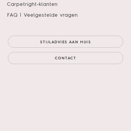
Carpetright-klanten
FAQ | Veelgestelde vragen
Futuro Rigid Click 520
Onze prijs (goedkoopste
€53,95/m²
STIJLADVIES AAN HUIS
online)
€45,86/m²
Prijs incl. legservice
€82,16/m²
CONTACT
AANTAL M²
AANTAL PAKKEN
Legservice
*
Primeren, 3mm egaliseren, schuren verlijmen &
leggen incl. materialen