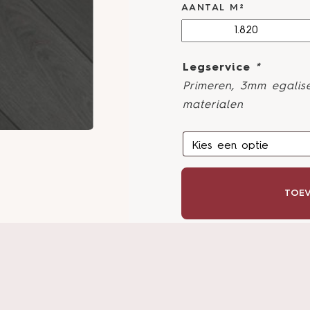
AANTAL M²
Legservice
*
Primeren, 3mm egalise
materialen
TOEV
S
Advies van een 