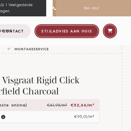
AQ | Veelgestelde
Bel ons!
ragen
OOMS
CONTACT
STIJLADVIES AAN HUIS
MONTAGESERVICE
 Visgraat Rigid Click
ield Charcoal
ste online)
€61,95/m²
€52,66/m²
€95,01/m²