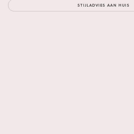
STIJLADVIES AAN HUIS
Pakinhoud
Slijtlaag
Lengte
Breedte
Dikte
Vloertype