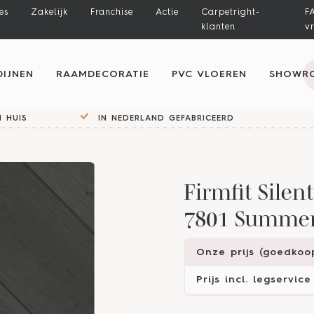
es
Zakelijk
Franchise
Actie
Carpetright-
F
klanten
v
IJNEN
RAAMDECORATIE
PVC VLOEREN
SHOWR
 HUIS
IN NEDERLAND GEFABRICEERD
Firmfit Silent
7801 Summerf
Onze prijs (goedkoop
Prijs incl. legservice