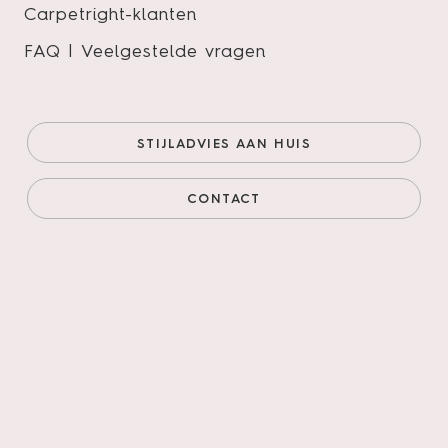
Carpetright-klanten
FAQ | Veelgestelde vragen
Firmfit Dryback 6702
Summerfield Cinnamon
STIJLADVIES AAN HUIS
Onze prijs (goedkoopste
€38,95/m²
online)
€33,11/m²
CONTACT
Prijs incl. legservice
€69,41/m²
AANTAL M²
AANTAL PAKKEN
Legservice
*
Primeren, 3mm egaliseren, schuren verlijmen &
leggen incl. materialen