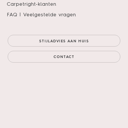
Carpetright-klanten
FAQ | Veelgestelde vragen
Callisto Visgraat Dryback 4200
Natural Oak Dark
STIJLADVIES AAN HUIS
Onze prijs (goedkoopste
€39,95/m²
online)
€33,96/m²
CONTACT
Prijs incl. legservice
€76,31/m²
AANTAL M²
AANTAL PAKKEN
Legservice
*
Primeren, 3mm egaliseren, schuren verlijmen &
leggen incl. materialen