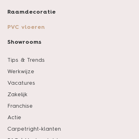
Raamdecoratie
Product specificaties
PVC vloeren
Showrooms
Tips & Trends
Pakinhoud
Werkwijze
Slijtlaag
Vacatures
Lengte
Zakelijk
Breedte
Franchise
Dikte
Actie
Vloertype
Carpetright-klanten