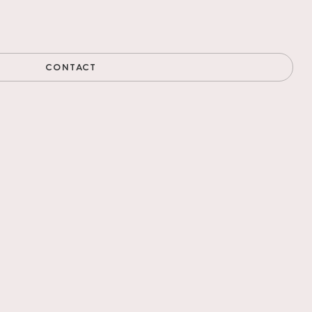
CONTACT
 te krijgen. De
tief hoogwaardige
 PVC-vloer bestaat