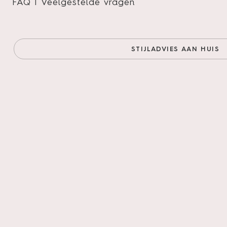
FAQ | Veelgestelde vragen
STIJLADVIES AAN HUIS
Product 
Solid as a rock. Da
speciale Hydro-co
ondervloer zorgt v
uit 8 verschillende