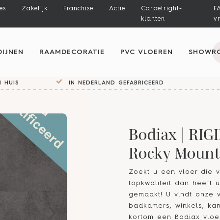
es
Zakelijk
Franchise
Actie
Carpetright-
F
klanten
v
IJNEN
RAAMDECORATIE
PVC VLOEREN
SHOWR
 HUIS
IN NEDERLAND GEFABRICEERD
Bodiax | RIG
Rocky Mount
Zoekt u een vloer die v
topkwaliteit dan heeft 
gemaakt! U vindt onze 
badkamers, winkels, kan
kortom een Bodiax vloer 