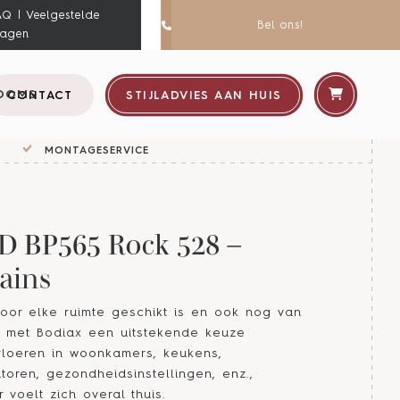
AQ | Veelgestelde
Bel ons!
ragen
OOMS
CONTACT
STIJLADVIES AAN HUIS
MONTAGESERVICE
ID BP565 Rock 528 –
ains
oor elke ruimte geschikt is en ook nog van
u met Bodiax een uitstekende keuze
vloeren in woonkamers, keukens,
toren, gezondheidsinstellingen, enz.,
voelt zich overal thuis.