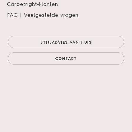
Carpetright-klanten
FAQ | Veelgestelde vragen
Bodiax | RIGID BP520
Bellevue 544 – Toffee Oak
STIJLADVIES AAN HUIS
Zoekt u een vloer die voor elke ruimte geschikt is en
ook nog van topkwaliteit dan heeft u met Bodiax een
CONTACT
uitstekende keuze gemaakt! U vindt onze vloeren in
woonkamers, keukens, badkamers, winkels, kantoren,
gezondheidsinstellingen, enz., kortom een Bodiax
vloer voelt zich overal thuis.
Onze prijs (goedkoopste
€57,95/m²
online)
€57,95/m²
Prijs incl. legservice
€94,25/m²