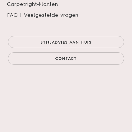
Carpetright-klanten
FAQ | Veelgestelde vragen
Bodiax | RIGID BP500 Thor
532 – Sage
STIJLADVIES AAN HUIS
Zoekt u een vloer die voor elke ruimte geschikt is en
ook nog van topkwaliteit dan heeft u met Bodiax een
CONTACT
uitstekende keuze gemaakt! U vindt onze vloeren in
woonkamers, keukens, badkamers, winkels, kantoren,
gezondheidsinstellingen, enz., kortom een Bodiax
vloer voelt zich overal thuis.
Onze prijs (goedkoopste
€62,95/m²
online)
€62,95/m²
Prijs incl. legservice
€99,25/m²