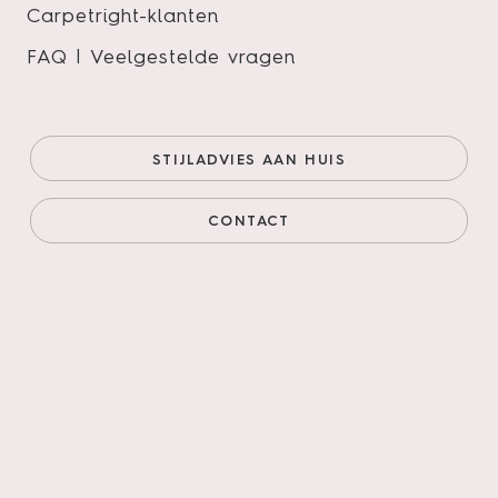
Carpetright-klanten
FAQ | Veelgestelde vragen
STIJLADVIES AAN HUIS
Bodiax | BP320 Tuna 332 –
CONTACT
Sage
Zoekt u een vloer die voor elke ruimte geschikt is en
ook nog van topkwaliteit dan heeft u met Bodiax een
uitstekende keuze gemaakt! U vindt onze vloeren in
woonkamers, keukens, badkamers, winkels, kantoren,
gezondheidsinstellingen, enz., kortom een Bodiax
vloer voelt zich overal thuis.
Onze prijs (goedkoopste
€39,95/m²