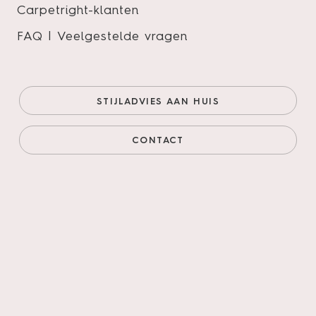
Carpetright-klanten
FAQ | Veelgestelde vragen
Palazzo visgraat XL 74
Onze prijs (goedkoopste
€43,95/m²
STIJLADVIES AAN HUIS
online)
€37,36/m²
Prijs incl. legservice
€79,71/m²
CONTACT
AANTAL M²
AANTAL PAKKEN
Legservice
*
Primeren, 3mm egaliseren, schuren verlijmen &
leggen incl. materialen