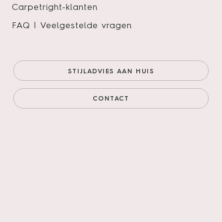
Carpetright-klanten
FAQ | Veelgestelde vragen
Attico Rigid Click 870
Onze prijs (goedkoopste
€53,95/m²
STIJLADVIES AAN HUIS
online)
€45,86/m²
Prijs incl. legservice
€82,16/m²
CONTACT
AANTAL M²
AANTAL PAKKEN
Legservice
*
Primeren, 3mm egaliseren, schuren verlijmen &
leggen incl. materialen