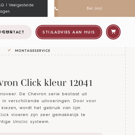
AQ | Veelgestelde
Bel ons!
ragen
OOMS
CONTACT
STIJLADVIES AAN HUIS
MONTAGESERVICE
ron Click kleur 12041
noveer. De Chevron serie bestaat uit
en in verschillende uitvoeringen. Door voor
 kiezen, wordt het gebruik van lijm
lick vloeren zijn zeer gemakkelijk te
htige Uniclic systeem.