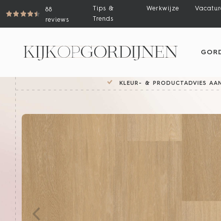
Tips &
Werkwijze
Vacatur
88
Trends
reviews
GORD
KLEUR- & PRODUCTADVIES AAN