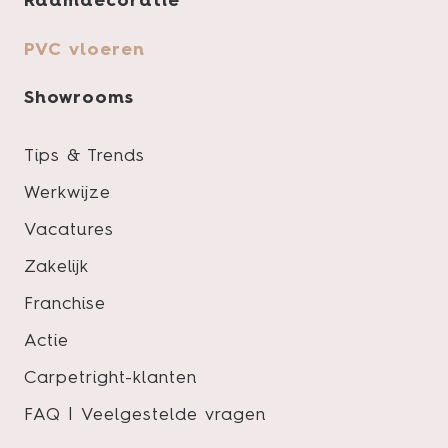
Raamdecoratie
Product specificaties
PVC vloeren
Showrooms
Tips & Trends
Pakinhoud
Werkwijze
Slijtlaag
Vacatures
Lengte
Zakelijk
Breedte
Franchise
Dikte
Actie
Vloertype
Carpetright-klanten
FAQ | Veelgestelde vragen