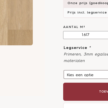
Onze prijs (goedkoop
Prijs incl. legservice
AANTAL M²
Legservice
*
Primeren, 3mm egalise
materialen
TOEV