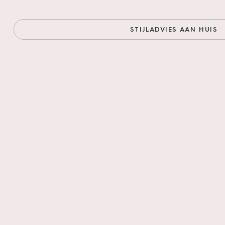
STIJLADVIES AAN HUIS
Product 
Creëer, combineer e
drie verschillende
klassieke lange pl
karakters.