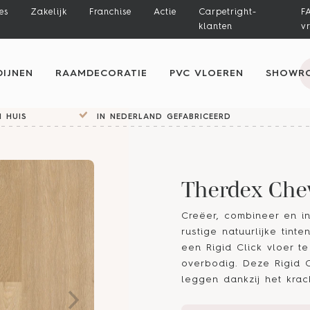
es
Zakelijk
Franchise
Actie
Carpetright-
F
klanten
v
IJNEN
RAAMDECORATIE
PVC VLOEREN
SHOWR
 HUIS
IN NEDERLAND GEFABRICEERD
Therdex Chev
Creëer, combineer en in
rustige natuurlijke tint
een Rigid Click vloer te
overbodig. Deze Rigid C
leggen dankzij het krac