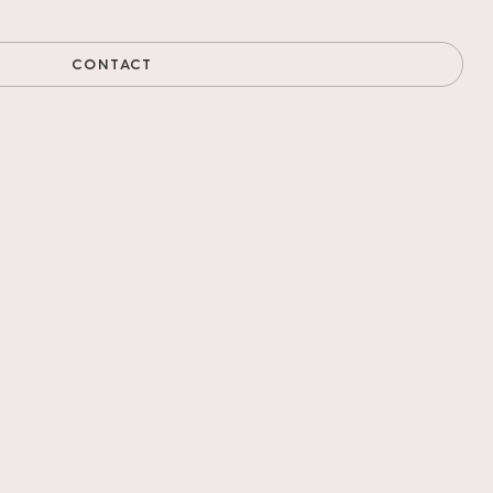
CONTACT
uurlijke tinten in
e Hongaarse punt of
et uiteenlopende