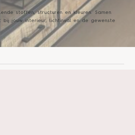
llende stoffen, structuren en kleuren. Samen
bij jouw interieur, lichtinval en de gewenste
en en professionele
en bij een juiste maatvoering. Daarom komen
nauwkeurig in te meten. Zo voorkom je
euwe raamdecoratie perfect aansluit op jouw