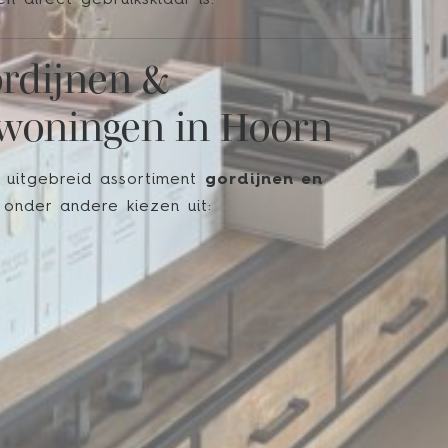
 direct gebruiksklaar is.
ordijnen &
 woningen in Hoorn
 uitgebreid assortiment
gordijnen en
s onder andere kiezen uit: