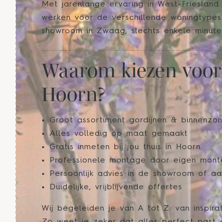
Met jarenlange ervaring in West-Friesland
werken voor de verschillende woningtypes
showroom in Zwaag, slechts enkele minute
Waarom kiezen voor 
Hoorn?
Groot assortiment gordijnen & binnenzo
Alles volledig op maat gemaakt
Gratis inmeten bij jou thuis in Hoorn
Professionele montage door eigen mont
Persoonlijk advies in de showroom of aa
Duidelijke, vrijblijvende offertes
Wij begeleiden je van A tot Z: van inspi