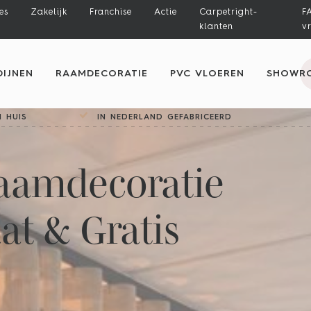
es
Zakelijk
Franchise
Actie
Carpetright-
F
klanten
v
IJNEN
RAAMDECORATIE
PVC VLOEREN
SHOWR
 HUIS
IN NEDERLAND GEFABRICEERD
aamdecoratie
t & Gratis