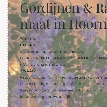
Gordijnen & R
maat in Hoorn
Woon je in
HOORN
en ben je op zoek naar nieuwe
GORDIJNEN OF RAAMDECORATIE OP MA
? Vanuit onze showroom in
ZWAAG
helpt Kijk op Gordijnen dagelijks klanten u
en vakkundige montage. Of je nu in het c
Kersenboogerd of een nieuwbouwwijk: wij 
jouw woning en woonstijl.