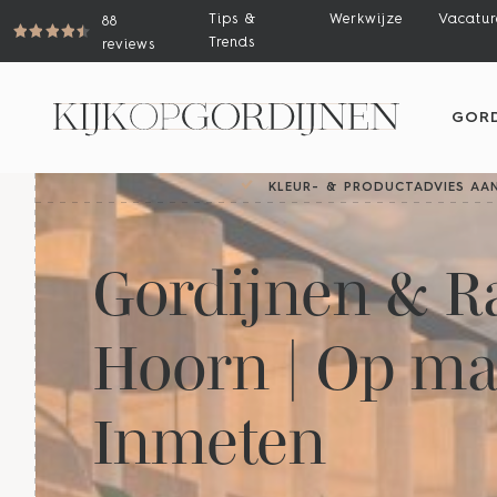
Tips &
Werkwijze
Vacatur
88
Trends
reviews
GORD
KLEUR- & PRODUCTADVIES AAN
Gordijnen & R
Hoorn | Op maa
Inmeten