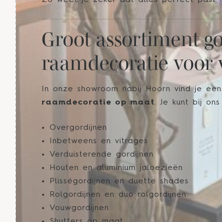
Zo weet je zeker dat alles perfect past en
Groot assortiment g
raamdecoratie voor
In onze showroom nabij Hoorn vind je een
raamdecoratie op maat
. Je kunt bij on
Overgordijnen
Inbetweens en vitrages
Verduisterende gordijnen
Houten en aluminium jaloezieën
Plisségordijnen en duette shades
Rolgordijnen en duo rolgordijnen
Vouwgordijnen
Shutters op maat