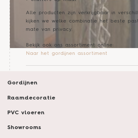
Alle producten zijn verkrijgbaar in verschi
kijken we welke combinatie het beste past 
mate van privacy.
Bekijk ook ons assortiment online:
Naar het gordijnen assortiment
Gratis advies, inmet
Gordijnen
montage in Hoorn
Raamdecoratie
Goede gordijnen of raamdecoratie beginn
PVC vloeren
wij
gratis bij je thuis in Hoorn
om alles 
meetfouten en weet je zeker dat jouw ni
Showrooms
ramen.