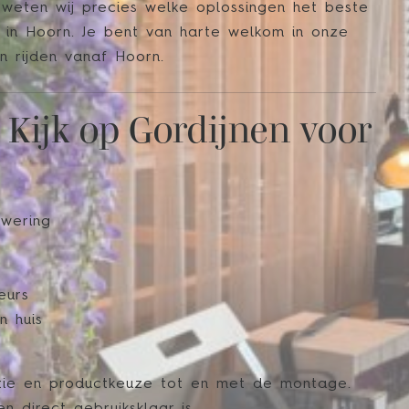
 weten wij precies welke oplossingen het beste
 in Hoorn. Je bent van harte welkom in onze
n rijden vanaf Hoorn.
Kijk op Gordijnen voor
nwering
eurs
n huis
ratie en productkeuze tot en met de montage.