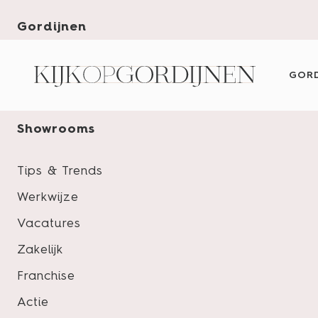
Tips &
Werkwijze
Vacatur
88
Gordijnen
Trends
reviews
Raamdecoratie
GORD
PVC vloeren
KLEUR- & PRODUCTADVIES AAN
Showrooms
Home
/
Anne en Vincent
Tips & Trends
Werkwijze
Vacatures
Zakelijk
Franchise
De woonkamer van
Actie