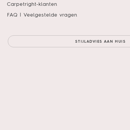
Anne en Vinc
Carpetright-klanten
FAQ | Veelgestelde vragen
STIJLADVIES AAN HUIS
Kwaliteit van Cedek