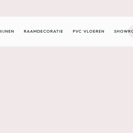
es
Zakelijk
Franchise
Actie
Carpetright-
F
klanten
v
IJNEN
RAAMDECORATIE
PVC VLOEREN
SHOWR
 HUIS
IN NEDERLAND GEFABRICEERD