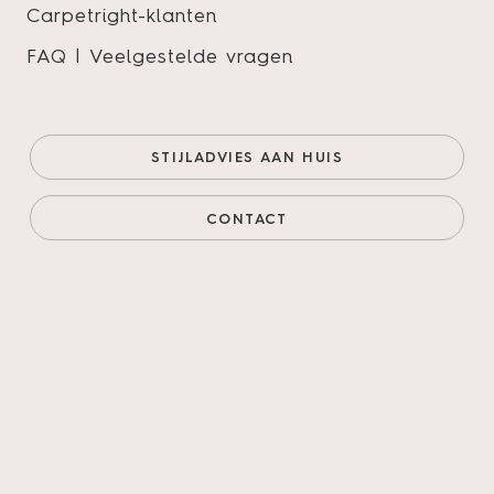
Kies een locatie
Carpetright-klanten
FAQ | Veelgestelde vragen
Vestigingen
Showroom Den Bosch
STIJLADVIES AAN HUIS
Showroom Valkenswaard
CONTACT
Showroom Uden
Showroom Zwaag
Showroom Weert
Showroom Venray
Showroom Eindhoven
Showroom Deurne