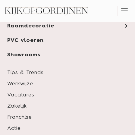
Gordijnen
Raamdecoratie
MONTAGESERVICE
Bjorn Bots
PVC vloeren
Goed en duidelijk advies, we zijn zeer tevreden
met het eindresultaat.
Showrooms
Tips & Trends
Werkwijze
Vacatures
Zakelijk
Franchise
Bezoek een showroom
Actie