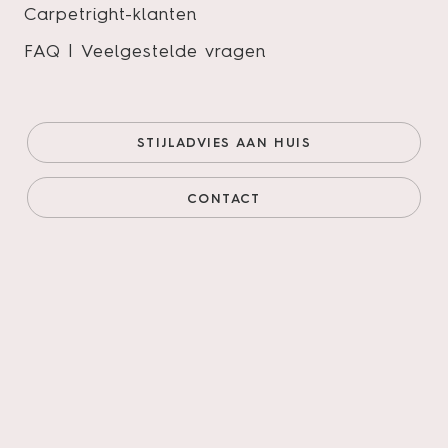
Carpetright-klanten
Bezoek een showroom
FAQ | Veelgestelde vragen
Kies een locatie
STIJLADVIES AAN HUIS
Vestigingen
CONTACT
Showroom Den Bosch
Showroom Valkenswaard
Showroom Uden
Showroom Zwaag
Showroom Weert
Showroom Venray